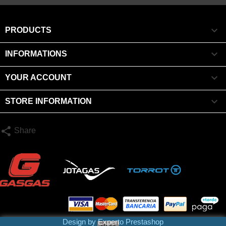

PRODUCTS

INFORMATIONS

YOUR ACCOUNT

STORE INFORMATION
share
Share
Design by
Experto Prestashop