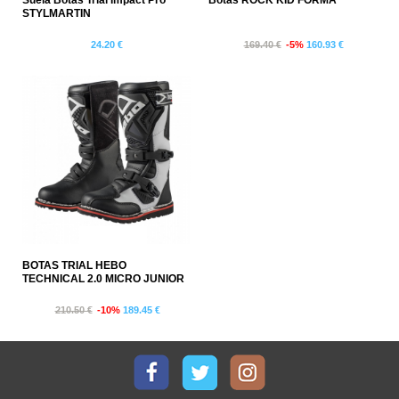
Suela Botas Trial Impact Pro
Botas ROCK KID FORMA
STYLMARTIN
24.20 €
169.40 €
-5%
160.93 €
BOTAS TRIAL HEBO
TECHNICAL 2.0 MICRO JUNIOR
210.50 €
-10%
189.45 €
Facebook
Twitter
Instagram