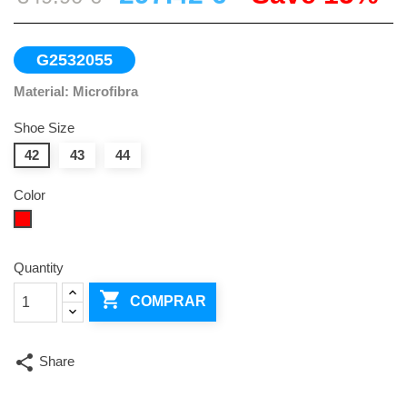
G2532055
Material: Microfibra
Shoe Size
42
43
44
Color
Red
Quantity

COMPRAR
share
Share