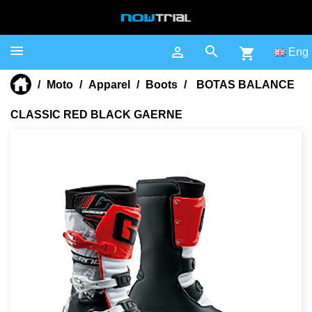



shopping_cart
Eng
Moto
Apparel
Boots
BOTAS BALANCE
CLASSIC RED BLACK GAERNE