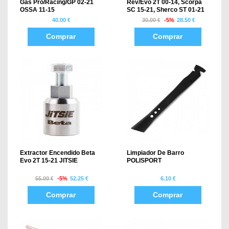
Gas Pro/Racing/GP 02-21
Rev/Evo 2T 00-14, Scorpa
OSSA 11-15
SC 15-21, Sherco ST 01-21
40.00 €
30.00 €
-5%
28.50 €
Comprar
Comprar
Extractor Encendido Beta
Limpiador De Barro
Evo 2T 15-21 JITSIE
POLISPORT
55.00 €
-5%
52.25 €
6.10 €
Comprar
Comprar