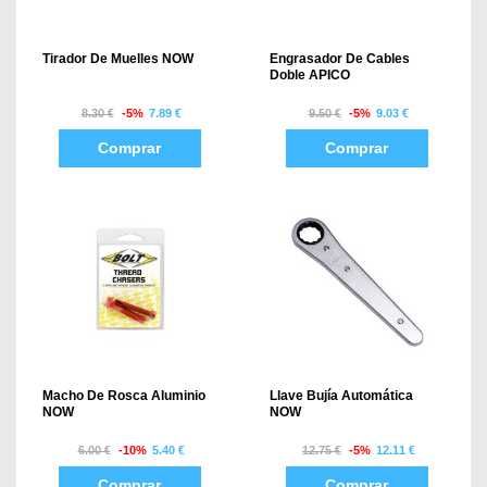
Tirador De Muelles NOW
Engrasador De Cables
Doble APICO
8.30 €
-5%
7.89 €
9.50 €
-5%
9.03 €
Comprar
Comprar
Macho De Rosca Aluminio
Llave Bujía Automática
NOW
NOW
6.00 €
-10%
5.40 €
12.75 €
-5%
12.11 €
Comprar
Comprar