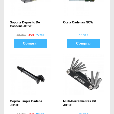
Soporte Depósito De
Corta Cadenas NOW
Gasolina JITSIE
42.00 €
-15%
35.70 €
19.30 €
Comprar
Comprar
Cepillo Limpia Cadena
Multi-Herramientas Kit
JITSIE
JITSIE
14.00 €
-25%
10.50 €
20.00 €