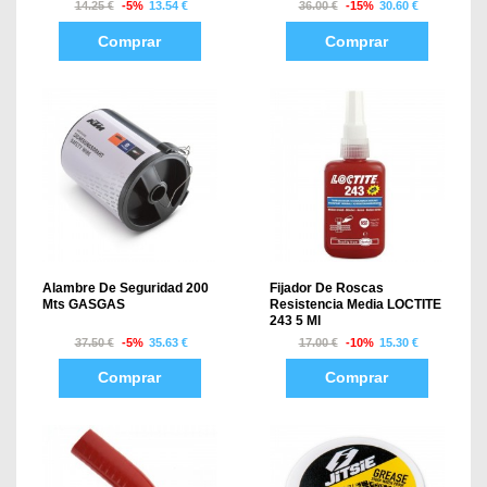
14.25 €
-5%
13.54 €
36.00 €
-15%
30.60 €
Comprar
Comprar
Alambre De Seguridad 200
Fijador De Roscas
Mts GASGAS
Resistencia Media LOCTITE
243 5 Ml
37.50 €
-5%
35.63 €
17.00 €
-10%
15.30 €
Comprar
Comprar