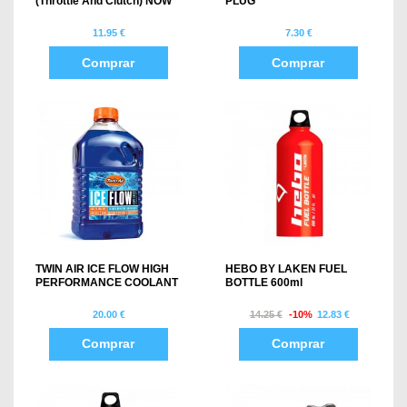
(throttle And Clutch) NOW
PLUG
11.95 €
7.30 €
Comprar
Comprar
TWIN AIR ICE FLOW HIGH
HEBO BY LAKEN FUEL
PERFORMANCE COOLANT
BOTTLE 600ml
20.00 €
14.25 €
-10%
12.83 €
Comprar
Comprar