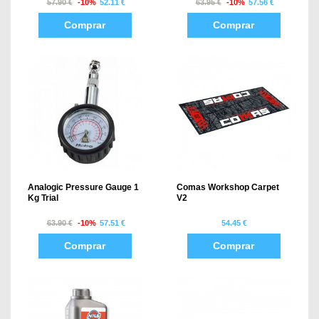
57.90 €
-10%
52.11 €
63.95 €
-10%
57.56 €
Comprar
Comprar
Analogic Pressure Gauge 1
Comas Workshop Carpet
Kg Trial
V2
63.90 €
-10%
57.51 €
54.45 €
Comprar
Comprar