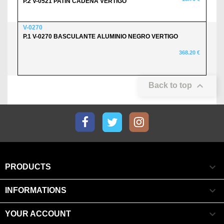
P.2 V-0521 PATÍN CADENA VERTIGO
V-0270
P.1 V-0270 BASCULANTE ALUMINIO NEGRO VERTIGO
368.20 €

Back to top
Facebook
Twitter
Instagram

PRODUCTS

INFORMATIONS

YOUR ACCOUNT