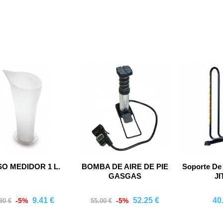
Comprar
Comprar
Co
SO MEDIDOR 1 L.
BOMBA DE AIRE DE PIE
Soporte De 
GASGAS
JI
9.41 €
52.25 €
40
-5%
-5%
90 €
55.00 €
Comprar
Comprar
Co