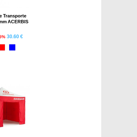
e Transporte
5mm ACERBIS
30.60 €
15%
mprar
ck
Red
Blue