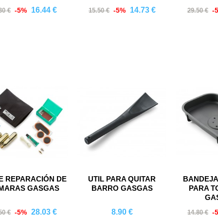
16.44 €
14.73 €
-5%
-5%
-
30 €
15.50 €
29.50 €
Comprar
Comprar
Co
DE REPARACIÓN DE
UTIL PARA QUITAR
BANDEJA
MARAS GASGAS
BARRO GASGAS
PARA T
GA
28.03 €
8.90 €
-5%
-
50 €
14.80 €