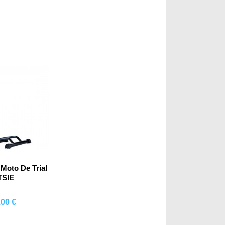
mprar
Moto De Trial
TSIE
.00 €
mprar