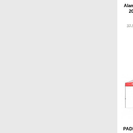
Ala
2
37.
PAD