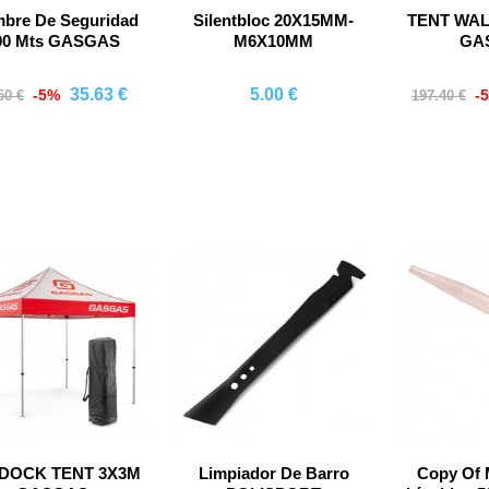
mbre De Seguridad
Silentbloc 20X15MM-
TENT WAL
00 Mts GASGAS
M6X10MM
GA
35.63 €
5.00 €
-5%
-
50 €
197.40 €
Comprar
Comprar
Co
DOCK TENT 3X3M
Limpiador De Barro
Copy Of 