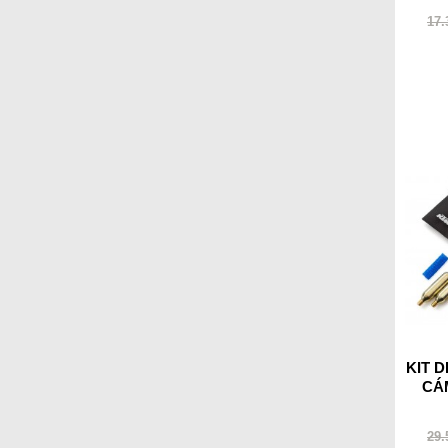
17.
KIT 
CÁ
29.