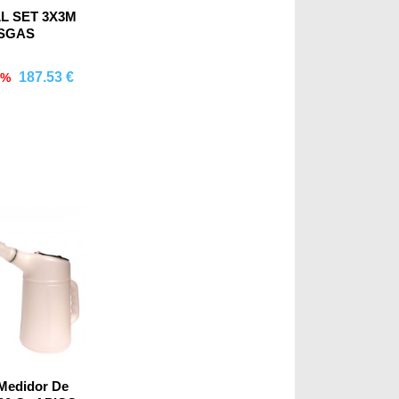
L SET 3X3M
SGAS
187.53 €
5%
mprar
Medidor De