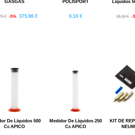
GASGAS
POLISPORT
Líquidos 
375.96 €
6.10 €
-5%
-
75 €
19.10 €
Comprar
Comprar
Co
or De Líquidos 500
Medidor De Líquidos 250
KIT DE RE
Cc APICO
Cc APICO
NEUM