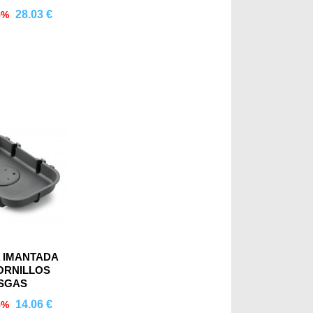
28.03 €
5%
mprar
 IMANTADA
ORNILLOS
SGAS
14.06 €
5%