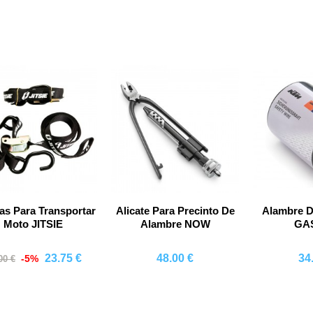
as Para Transportar
Alicate Para Precinto De
Alambre D
Moto JITSIE
Alambre NOW
GA
23.75 €
48.00 €
34
-5%
00 €
Comprar
Comprar
Co