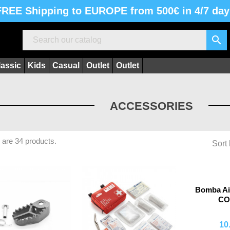
FREE Shipping to EUROPE from 500€ in 4/7 day

lassic
Kids
Casual
Outlet
Outlet
ACCESSORIES
 are 34 products.
Sort 
Bomba Ai
C
10