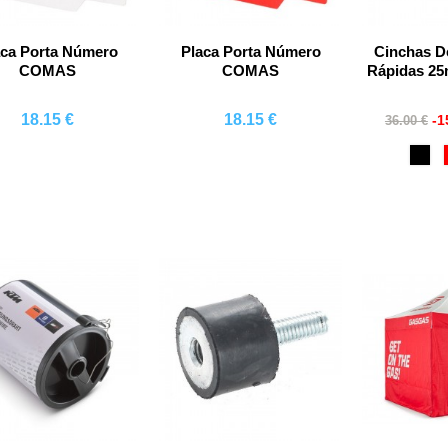
aca Porta Número
Placa Porta Número
Cinchas D
COMAS
COMAS
Rápidas 2
18.15 €
18.15 €
-
36.00 €
Comprar
Comprar
Co
Bla