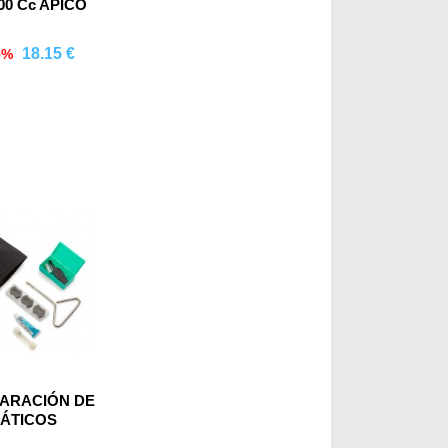
500 Cc APICO
18.15 €
5%
mprar
PARACIÓN DE
ÁTICOS