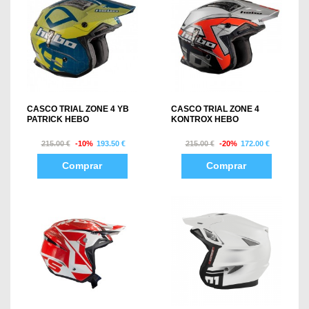
CASCO TRIAL ZONE 4 YB
CASCO TRIAL ZONE 4
PATRICK HEBO
KONTROX HEBO
215.00 €
-10%
193.50 €
215.00 €
-20%
172.00 €
Comprar
Comprar