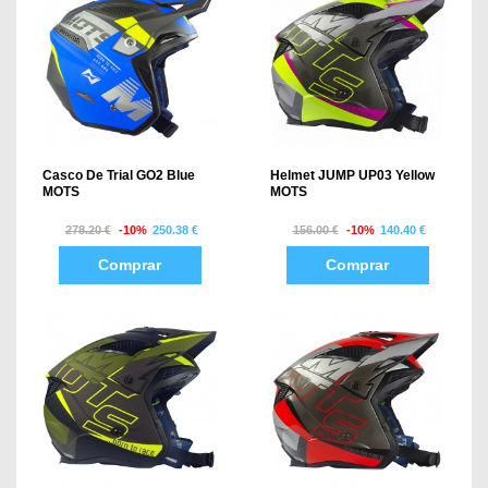
Casco De Trial GO2 Blue
Helmet JUMP UP03 Yellow
MOTS
MOTS
278.20 €
-10%
250.38 €
156.00 €
-10%
140.40 €
Comprar
Comprar