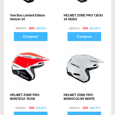
Toni Bou Limited Edition
HELMET ZONE PRO T.BOU
Helmet 34
34 HEBO
499.00 €
-35%
324.35 €
260.00 €
-15%
221.00 €
Comprar
Comprar
HELMET ZONE PRO
HELMET ZONE PRO
MONTESA TEAM
MONOCOLOR WHITE
249.00 €
-15%
211.65 €
199.65 €
-15%
169.70 €