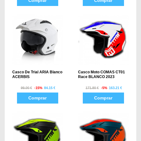
Comprar
Comprar
Casco De Trial ARIA Blanco
Casco Moto COMAS CT01
ACERBIS
Race BLANCO 2023
99.00 €
-15%
84.15 €
171.80 €
-5%
163.21 €
Comprar
Comprar