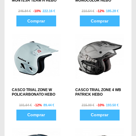
MONTESA TEAM H HEBO
MONOCOLOR HEBO
246.84 €
-10%
222.16 €
210.54 €
-12%
185.28 €
Comprar
Comprar
CASCO TRIAL ZONE W
CASCO TRIAL ZONE 4 WB
POLICARBONATO HEBO
PATRICK HEBO
101.64 €
-12%
89.44 €
215.00 €
-10%
193.50 €
Comprar
Comprar