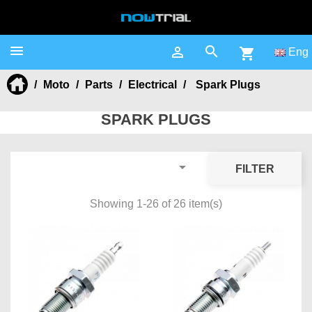



shopping_cart
Eng
Moto
Parts
Electrical
Spark Plugs
SPARK PLUGS

FILTER
Showing 1-26 of 26 item(s)