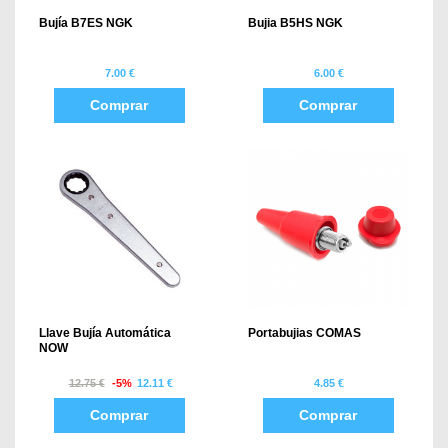
Bujía B7ES NGK
Bujia B5HS NGK
7.00 €
6.00 €
Comprar
Comprar
Llave Bujía Automática
Portabujias COMAS
NOW
12.75 €
-5%
12.11 €
4.85 €
Comprar
Comprar