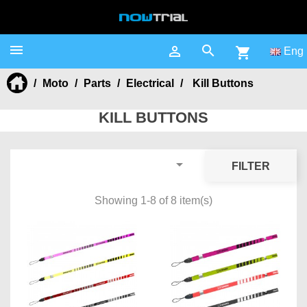



shopping_cart
Eng
Moto
Parts
Electrical
Kill Buttons
KILL BUTTONS

FILTER
Showing 1-8 of 8 item(s)