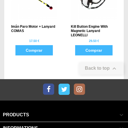
Imán Paro Motor + Lanyard
Kill Button Engine With
COMAS
Magnetic Lanyard
LEONELLI
17.50 €
29.50 €
Comprar
Comprar

Back to top
Facebook
Twitter
Instagram

PRODUCTS