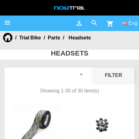



shopping_cart
Eng
Trial Bike
Parts
Headsets
HEADSETS

FILTER
Showing 1-30 of 30 item(s)