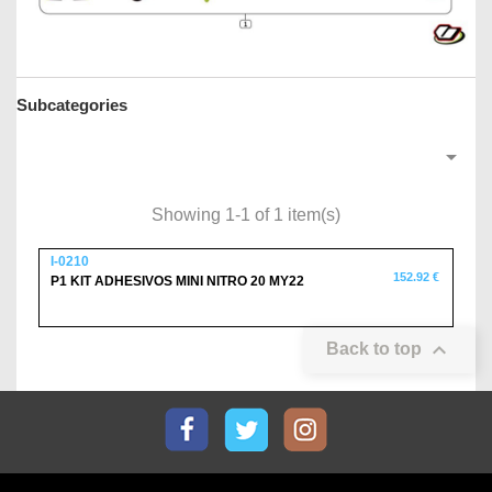
Subcategories

Showing 1-1 of 1 item(s)
I-0210
152.92 €
P1 KIT ADHESIVOS MINI NITRO 20 MY22

Back to top
Facebook
Twitter
Instagram