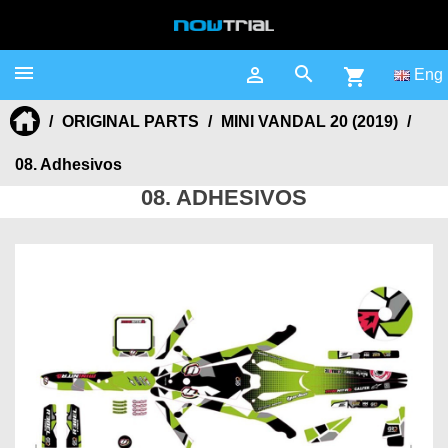



shopping_cart
Eng
ORIGINAL PARTS
MINI VANDAL 20 (2019)
08. Adhesivos
08. ADHESIVOS