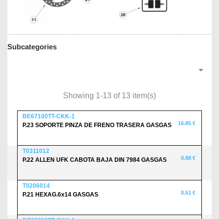
Subcategories

Showing 1-13 of 13 item(s)
BE67100TT-CKK-1
16.85 €
P.23 SOPORTE PINZA DE FRENO TRASERA GASGAS
T0311012
0.88 €
P.22 ALLEN UFK CABOTA BAJA DIN 7984 GASGAS
T0206014
0.51 €
P.21 HEXAG.6x14 GASGAS