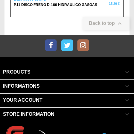
15.20 €
P.11 DISCO FRENO D-160 HIDRAULICO GASGAS

Back to top
Facebook
Twitter
Instagram

PRODUCTS

INFORMATIONS

YOUR ACCOUNT

STORE INFORMATION