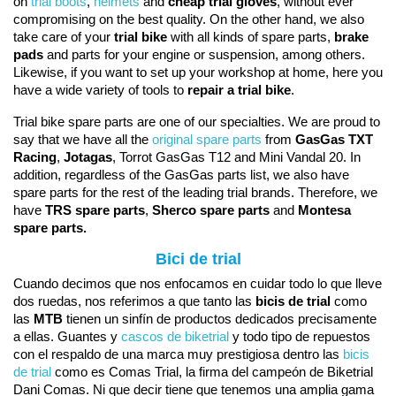
on 
trial boots
, 
helmets 
and 
cheap trial gloves
, without ever 
compromising on the best quality. On the other hand, we also 
take care of your 
trial bike
 with all kinds of spare parts, 
brake 
pads
 and parts for your engine or suspension, among others. 
Likewise, if you want to set up your workshop at home, here you 
have a wide variety of tools to 
repair a trial bike
.
Trial bike spare parts are one of our specialties. We are proud to 
say that we have all the 
original spare parts
from 
GasGas
TXT
Racing
, 
Jotagas
, Torrot GasGas T12 and Mini Vandal 20. In 
addition, regardless of the GasGas parts list, we also have 
spare parts for the rest of the leading trial brands. Therefore, we 
have 
TRS spare parts
, 
Sherco spare parts
 and 
Montesa 
spare parts.
Bici de trial
Cuando decimos que nos enfocamos en cuidar todo lo que lleve
dos ruedas, nos referimos a que tanto las
bicis de trial
como
las
MTB
tienen un sinfín de productos dedicados precisamente
a ellas. Guantes y
cascos de biketrial
y todo tipo de repuestos
con el respaldo de una marca muy prestigiosa dentro las
bicis
de trial
como es Comas Trial, la firma del campeón de Biketrial
Dani Comas. Ni que decir tiene que tenemos una amplia gama