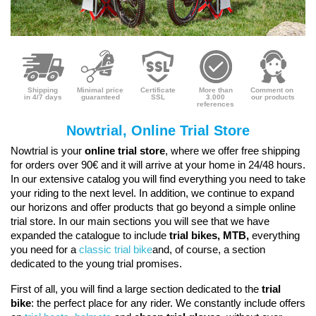
Shipping
Minimal price
Certificate
More than
Comment on
in 4/7 days
guaranteed
SSL
3.000
our products
references
Nowtrial, Online Trial Store
Nowtrial is your
online trial store
, where we offer free shipping
for orders over 90€ and it will arrive at your home in 24/48 hours.
In our extensive catalog you will find everything you need to take
your riding to the next level. In addition, we continue to expand
our horizons and offer products that go beyond a simple online
trial store. In our main sections you will see that we have
expanded the catalogue to include
trial bikes, MTB,
everything
you need for a
classic trial bike
and, of course, a section
dedicated to the young trial promises.
First of all, you will find a large section dedicated to the 
trial 
bike
: the perfect place for any rider. We constantly include offers 