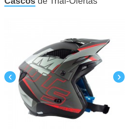
Cascos
de Trial-Ofertas
‹
›