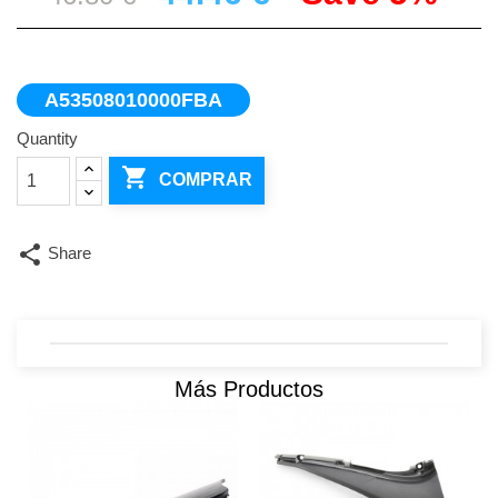
A53508010000FBA
Quantity

COMPRAR
share
Share
Más Productos