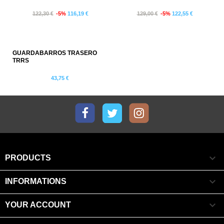
122,30 €
-5%
116,19 €
129,00 €
-5%
122,55 €
GUARDABARROS TRASERO
TRRS
43,75 €
Facebook
Twitter
Instagram

PRODUCTS

INFORMATIONS

YOUR ACCOUNT