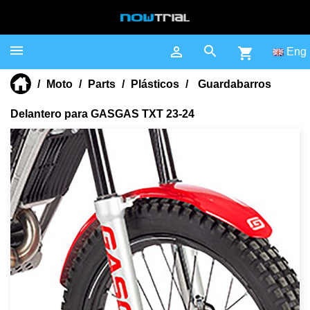



shopping_cart
Eng
Moto
Parts
Plásticos
Guardabarros
Delantero para GASGAS TXT 23-24