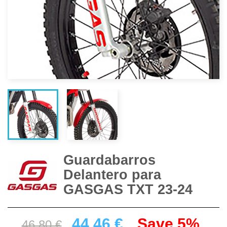
Guardabarros
Delantero para
GASGAS TXT 23-24
44.46 €
Save 5%
46.80 €