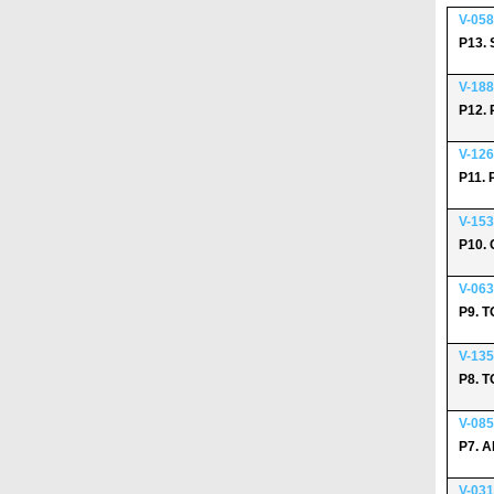
V-058
P13.
V-188
P12.
V-126
P11.
V-153
P10.
V-063
P9. 
V-135
P8. 
V-085
P7. 
V-031