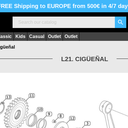
FREE Shipping to EUROPE from 500€ in 4/7 day

lassic
Kids
Casual
Outlet
Outlet
igüeñal
L21. CIGÜEÑAL