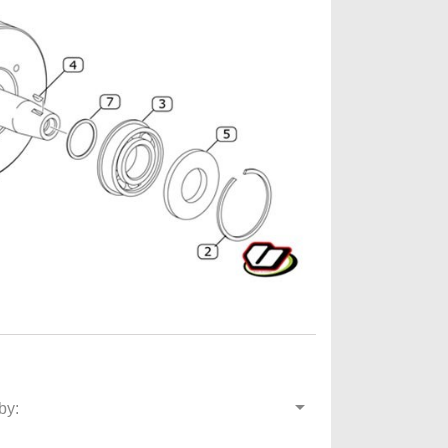

by: