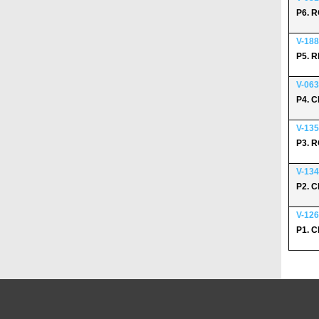
P6. 
V-188
P5. 
V-063
P4. 
V-135
P3. 
V-134
P2. C
V-126
P1. 