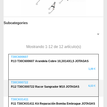
Subcategories

Mostrando 1-12 de 12 artículo(s)
T30C600607
P.13 T30C600607 Arandela Cobre 10,3X14X1,5 JOTAGAS
1,00 €
T30C000722
6,53 €
P.12 T30C000722 Racor Sangrador M10 JOTAGAS
T30CK01411
P.11 T30CK01411 Kit Reparación Bomba Embrague JOTAGAS