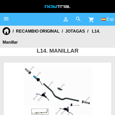



shopping_cart
Esp
RECAMBIO ORIGINAL
JOTAGAS
L14.
Manillar
L14. MANILLAR