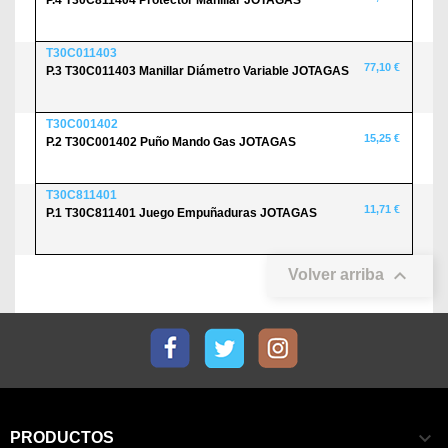
P.4 T30C811404 Protector Manillar JOTAGAS
T30C011403
77,10 €
P.3 T30C011403 Manillar Diámetro Variable JOTAGAS
T30C001402
15,25 €
P.2 T30C001402 Puño Mando Gas JOTAGAS
T30C811401
11,71 €
P.1 T30C811401 Juego Empuñaduras JOTAGAS

Volver arriba
Facebook
Twitter
Instagram

PRODUCTOS