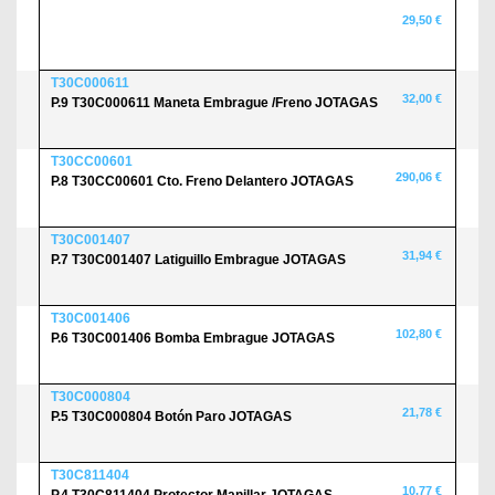
29,50 €
T30C000611
32,00 €
P.9 T30C000611 Maneta Embrague /Freno JOTAGAS
T30CC00601
290,06 €
P.8 T30CC00601 Cto. Freno Delantero JOTAGAS
T30C001407
31,94 €
P.7 T30C001407 Latiguillo Embrague JOTAGAS
T30C001406
102,80 €
P.6 T30C001406 Bomba Embrague JOTAGAS
T30C000804
21,78 €
P.5 T30C000804 Botón Paro JOTAGAS
T30C811404
10,77 €